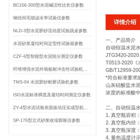
BC156-300型水泥碱活性比长仪参数
钢丝间毛细泌水率试验仪参数
详情介绍
NLD-3型水泥胶砂流动度试验跳桌参数
一、产品简介
水泥砂浆凝结时间定型性试验箱参数
自动恒温
水泥
JTG3420-
CZF-6型智能型水泥组分测定仪参数
T0513-20
纤维增强水泥外墙板耐冲击性试验机参数
GB/T1295
*符合标准要
TMS-04 水泥胶砂耐磨试验机参数
山灰硅酸盐水
浓度的标准酸
ISO水泥标准稠度及凝结时间测定仪参数
ZY-4型水泥试验表面振动压实成型机参数
二、
自动恒温
1. 真空瓶容积：
SP-175型立式砂浆收缩膨胀仪参数
2. 真空瓶内径：
3. 真空瓶深度：
4. 量热温度计