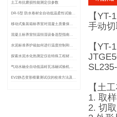
土工布抗磨损性能测定仪参数
【
Y
T
DR-5型 防水卷材全自动低温柔性试验仪参数
手动切
移动式集装箱标养室对混凝土质量保障的意义
混凝土标养室恒温恒湿设备选型指南：看这一篇就够了
【
Y
T
水泥标准养护箱如何进行温度控制和湿度控制？
JTGE
探索水泥水化热测定仪在特殊工程材料检测中的应用前景
SL23
气动水融全自动低温砖瓦冻融试验机参数
EV2静态变形模量测试仪的校准方法及标准
【土工
1. 取
2. 切