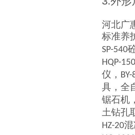
3.外形
河北广
标准养
SP-540
HQP-15
仪，
BY-
具，全
锯石机
土钻孔
混
HZ-20