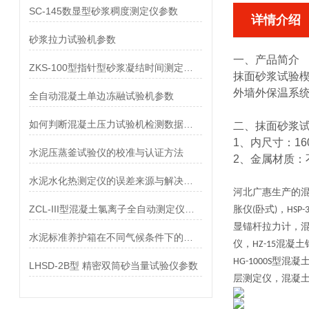
SC-145数显型砂浆稠度测定仪参数
详情介绍
砂浆拉力试验机参数
一、产品简介
ZKS-100型指针型砂浆凝结时间测定仪参数
抹面砂浆试验
外墙外保温系
全自动混凝土单边冻融试验机参数
如何判断混凝土压力试验机检测数据是否准确？
二、
抹面砂浆
1、内尺寸：16
水泥压蒸釜试验仪的校准与认证方法
2、金属材质：
水泥水化热测定仪的误差来源与解决方法
河北广惠
生产的
ZCL-III型混凝土氯离子全自动测定仪参数
胀仪
卧式
，
(
)
HSP-
显锚杆拉力计，
水泥标准养护箱在不同气候条件下的应用与调节
仪，
混凝土
HZ-15
型混凝
HG-1000S
LHSD-2B型 精密双筒砂当量试验仪参数
层测定仪，混凝