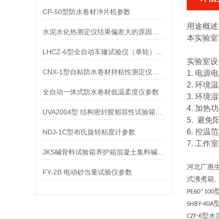
CP-50型防水卷材冲片机参数
用途概述
水泥水化热测定仪结果偏差大的原因及解决方案
本
实验室
LHCZ-6型全自动车辙试验仪（单轮）参数
实验室设
CNX-1型自粘防水卷材持粘性测定仪参数
1. 电源电
2. 环境
全自动一体式防水卷材低温柔度仪参数
3. 环境
4. 加热
UVA2004型 结构密封胶相容性试验箱参数
5. 避免
6. 控温
NDJ-1C型布氏旋转粘度计参数
7. 工作
JKS碱骨料试验箱养护箱混凝土集料碱活性
河北广惠
FY-2B 电动砂当量试验仪参数
式沸煮箱
PE60*100
SHBY-40A
型水
CZF-6