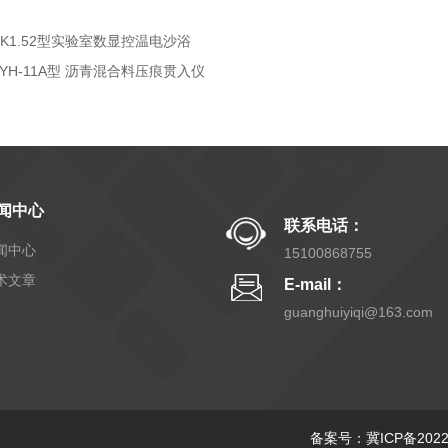
DK1.52型实验室数显控温电沙浴
KYH-11A型 沥青混合料压痕贯入仪
闻中心
联系电话：
闻中心
15100868755
术文章
E-mail：
guanghuiyiqi@163.com
备案号：冀ICP备20220