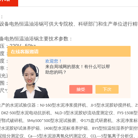
：
设备电热恒温油浴锅
可供大专院校、科研部门和生产单位进行精
备电热恒温油浴锅
主要技术参数：
压：220V 50hz
温度：5度—40度
湿度：小于或等于85%
欢迎您！
来自局域网的朋友！有什么可以帮
功率：2000W
助您的吗？
阳光直射
范围：室温+10-250℃
室尺寸：280*300mm
生产的水泥试验仪器：
型水泥净浆搅拌机、
型水泥胶砂搅拌机、
NJ-160
JJ-5
Z
、
型水泥电动抗折机、
型水泥胶砂流动度测定仪、
型
DKZ-500
NLD-3
FYS-150B
型鄂式破碎机、
φ
型水泥试验磨、Ф
盘式研磨机、水泥净浆标
SM
500*500
175
型水泥胶砂试体养护箱、
型水泥标准养护箱、
型恒温恒湿养护室控
(40B)
BYS
泥组分测定仪、
—
型水泥游离氧化钙测定仪、
—
型氯离子分析仪、
Ca
5
CCL
5