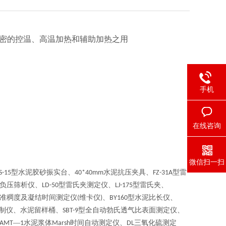
密的控温、高温加热和辅助加热之用
手机
在线咨询
微信扫一扫
型水泥胶砂振实台、
水泥抗压夹具、
型雷
S-15
40*40mm
FZ-31A
负压筛析仪、
型雷氏夹测定仪、
型雷氏夹、
LD-50
LJ-175
准稠度及凝结时间测定仪
维卡仪
、
型水泥比长仪、
(
)
BY160
制仪、水泥留样桶、
型全自动勃氏透气比表面测定仪、
SBT-9
—
水泥浆体
时间自动测定仪、
三氧化硫测定
AMT
1
Marsh
DL