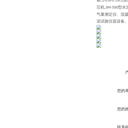
箱
米
混
,1/0.8/0.5
2
芯机
型水
,SM-500
气量测定仪、混
泥试验仪器设备
您的
您的
联系