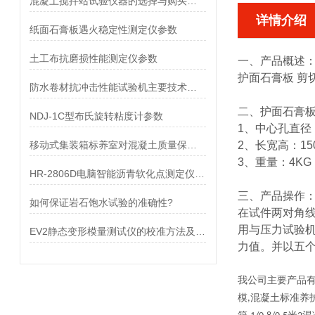
混凝土搅拌站试验仪器的选择与购买指南
详情介绍
纸面石膏板遇火稳定性测定仪参数
土工布抗磨损性能测定仪参数
一、产品概述
护面石膏板 剪
防水卷材抗冲击性能试验机主要技术指标
二、
护面石膏板
NDJ-1C型布氏旋转粘度计参数
1、中心孔直径
移动式集装箱标养室对混凝土质量保障的意义
2、长宽高：150
3、重量：4KG
HR-2806D电脑智能沥青软化点测定仪参数
三、产品操作
如何保证岩石饱水试验的准确性?
在试件两对角线
用与压力试验机
EV2静态变形模量测试仪的校准方法及标准
力值。并以五个
我公司主要产品
模
混凝土标准养
,