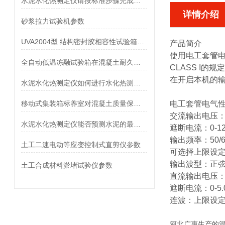
水泥水化热测定仪请按标准步骤完成操作
详情介绍
砂浆拉力试验机参数
UVA2004型 结构密封胶相容性试验箱参数
产品简介
使用
电工套管
全自动低温冻融试验箱在混凝土耐久性检测中的关键作用
CLASS I
在开启本机的输
水泥水化热测定仪如何进行水化热测定工作
移动式集装箱标养室对混凝土质量保障的意义
电工套管电气
交流输出电压：0-
水泥水化热测定仪能否预测水泥的最终硬化强度？
遮断电流：0-12
输出频率：50/6
土工二速电动等应变控制式直剪仪参数
可选择上限设定：0.
输出波型：正弦
土工合成材料淤堵试验仪参数
直流输出电压：0-
遮断电流：0-5.
连波：上限设定：0
河北广惠
生产的