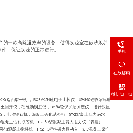
产的一款高除湿效率的设备，使得实验室在做沙浆养
条件，保证实验的正常进行。
手机
在线咨询
微信扫一扫
双端面磨平机 ，
砼电子比长仪，
砼收缩膨胀
00
ISOBY-354
SP-540
凝土回弹仪，砼维勃稠度仪，
砼保护层测定仪，指针数显
BY-84
仪，电动锯石机，混凝土碳化试验箱，
混凝土压力泌水
SY-2
混凝土钻孔取芯机，
型混凝土贯入阻力仪（表盘），
0
HG-80
卧轴混凝土搅拌机，
程控磁力振动台，
混凝土保护
HCZT-1
SJ-5