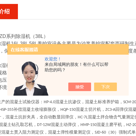
介绍
ZD系列除湿机（38L）
湿机16L 38L 58L养护室设备
主要是为沙浆养护室配套而研制生
，保证其湿度保持在75%RH以下，以满足作沙浆养护时的湿度
欢迎您！
来自局域网的朋友！有什么可以帮
湿机16L 38L 58L养护室设备
主要技术参数：
助您的吗？
：16L 38L 58L
压：220V
环境湿度：90%RH
生产的混凝土试验仪器：
混凝土抗渗仪，混凝土标准养护箱，
HP-4.0
SCM-2
补偿混凝土收缩膨胀仪，
混凝土切片机，
回弹仪混
HSP-355
HQP-150
ZC3-A
计，混凝土抗折夹具，全自动数显回弹仪，
混凝土拌合物含气量测定
HC-7L
混凝土钻孔取芯机，
混凝土动弹仪，
混凝土磨平机，
DT-12W
HMP-150
HZ-2
型混凝土贯入阻力测定仪，混凝土弹性模量测定仪，
（
）强制式单
SJD-60
30