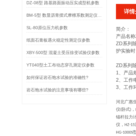
DZ-08型 路基路面振动压实成型机参数
详情
BM-5型 数显沥青摆式摩檫系数测定仪参数
SL-80原位压力机参数
简介：
产品名称
纸面石膏板遇火稳定性测定仪参数
ZD系列除
护实验时
XBY-500型 混凝土受压徐变试验仪参数
YT040型土工布动态穿孔测定仪参数
ZD系列除
1、产品规格
如何保证岩石饱水试验的准确性?
2、工作电
3、工作
岩石饱水试验的注意事项有哪些?
河北广惠
仪
卧式
，
(
)
锚杆拉力
仪，
HZ-15
HG-1000S