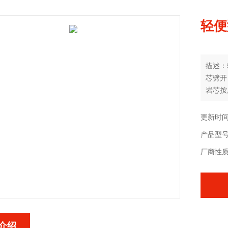
轻便
描述：
芯劈开
岩芯按
更新时间：
产品型
厂商性
介绍