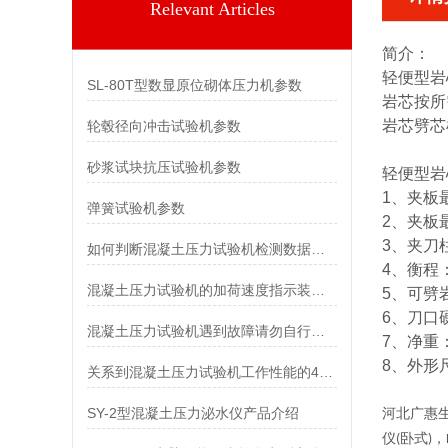
Relevant Articles
简介：
轻便型岩
SL-80T型数显原位砌体压力机参数
岩芯按所
岩芯劈芯
轮毂径向冲击试验机参数
砂浆试块抗压试验机参数
轻便型岩
1、夹板
弹簧试验机参数
2、夹板
3、夹刀
如何判断混凝土压力试验机检测数据是否准确？
4、衡程
混凝土压力试验机的加荷速度指示装置及峰值保持特点
5、可劈岩
6、刀口硬
混凝土压力试验机遇到故障请勿自行解决
7、净重
8、外形尺
关系到混凝土压力试验机工作性能的4个方面
SY-2型混凝土压力泌水仪产品介绍
河北广惠
仪
卧式
，
(
)