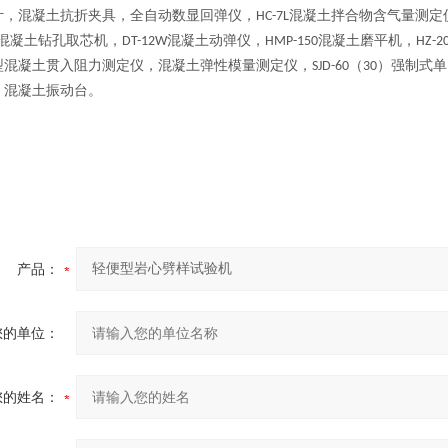
计，混凝土抗折夹具，全自动数显回弹仪，
混凝土拌合物含气量测定
HC-7L
混凝土钻孔取芯机，
混凝土动弹仪，
混凝土磨平机，
DT-12W
HMP-150
HZ-2
型混凝土贯入阻力测定仪，混凝土弹性模量测定仪，
（
）强制式单
SJD-60
30
，混凝土振动台。
产品：
您的单位：
您的姓名：