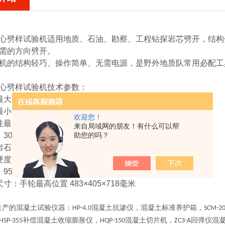
心劈样试验机
适用地质、石油、勘察、工程钻探岩芯劈开，结构分
需的方向劈开。
机的结构轻巧、操作简单、无需电源，是野外地质队常用必配工
心劈样试验机
技术参数：
最大张口：210毫米
最小张口：95毫米
欢迎您！
柱最大行程：220毫米
来自局域网的朋友！有什么可以帮
：30毫米
助您的吗？
石：95－160毫米60－125毫米30－100毫米
度：Rc40-45
：95公斤
寸：手轮最高位置 483×405×718毫米
生产的混凝土试验仪器：
混凝土抗渗仪，混凝土标准养护箱，
HP-4.0
SCM-2
补偿混凝土收缩膨胀仪，
混凝土切片机，
回弹仪混
HSP-355
HQP-150
ZC3-A