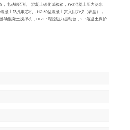
仪，电动锯石机，混凝土碳化试验箱，
混凝土压力泌水
SY-2
混凝土钻孔取芯机，
型混凝土贯入阻力仪（表盘），
0
HG-80
卧轴混凝土搅拌机，
程控磁力振动台，
混凝土保护
HCZT-1
SJ-5