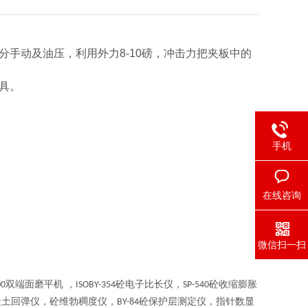
手动及油压，利用外力8-10磅，冲击力把夹板中的
具。
手机
在线咨询
微信扫一扫
双端面磨平机 ，
砼电子比长仪，
砼收缩膨胀
00
ISOBY-354
SP-540
凝土回弹仪，砼维勃稠度仪，
砼保护层测定仪，指针数显
BY-84