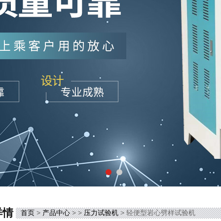
详情
首页
>
产品中心
> >
压力试验机
> 轻便型岩心劈样试验机