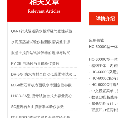
相关文章
Relevant Articles
详情介绍
QM-1针式隧道防水板焊缝气密性试验仪参数
应用领域
水泥压蒸釜试验仪检测数据误差来源及控制措施研究
HC-6000C型
混凝土搅拌站试验仪器的选择与购买指南
HC-6000C型
FY-2B 电动砂当量试验仪参数
· 精钢主体，内
· HC-6000
DR-5型 防水卷材全自动低温柔性试验仪参数
· HC-6000
· HC-6000
MX-II型石膏板表面吸水率测定仪参数
· 中文设置菜单
LHCD-5A型 沥青试验台式大容量离心机参数
· 数值10段折
· 超低功耗设计
SC型岩石自由膨胀率试验仪参数
· 强度和力值两
防水卷材矿物棉半浸及全浸试验水箱参数