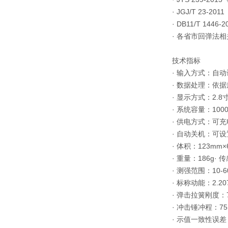
· JGJ/T 23
· DB11/T 
· 各省市回弹法
技术指标
· 输入方式：自
· 数据处理：依
· 显示方式：2.8
· 系统容量：10
· 供电方式：可充
· 自动关机：可设置
· 体积：123mm×
· 重量：186g·
· 测强范围：10-6
· 标称动能：2.20
· 弹击拉簧刚度：78
· 冲击锤冲程：7
· 示值一致性误