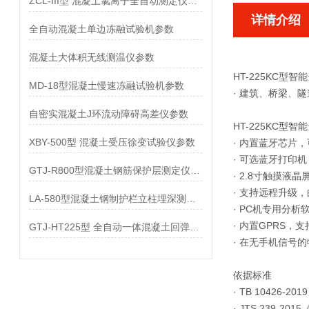
ZCL-III型 混凝土氯离子全自动测定仪参数
详情介绍
全自动混凝土单边冻融试验机参数
混凝土大体积无线测温仪参数
HT-225KC型
MD-18型混凝土慢速冻融试验机参数
· 建筑、桥梁、
自密实混凝土J环流动障碍高差仪参数
HT-225KC型
XBY-500型 混凝土受压徐变试验仪参数
· 内置蓝牙芯片
· 可选蓝牙打印
GTJ-R800型混凝土钢筋保护层测定仪参数
· 2.8寸触摸
· 支持远程升级
LA-580型混凝土钢制护栏立柱埋深测量仪参数
· PC机专用分
· 内置GPRS
GTJ-HT225型 全自动一体混凝土回弹仪参数
· 在无手机信号
依据标准
· TB 10426
· JTS 239