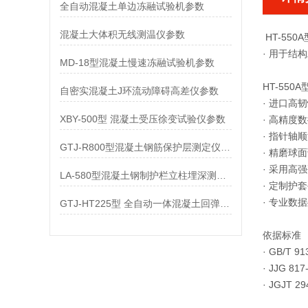
全自动混凝土单边冻融试验机参数
混凝土大体积无线测温仪参数
HT-55
· 用于结
MD-18型混凝土慢速冻融试验机参数
HT-550
自密实混凝土J环流动障碍高差仪参数
· 进口高
XBY-500型 混凝土受压徐变试验仪参数
· 高精
· 指针轴
GTJ-R800型混凝土钢筋保护层测定仪参数
· 精磨
· 采用高
LA-580型混凝土钢制护栏立柱埋深测量仪参数
· 定制护
· 专业
GTJ-HT225型 全自动一体混凝土回弹仪参数
依据标准
· GB/T 
· JJG 
· JGJT