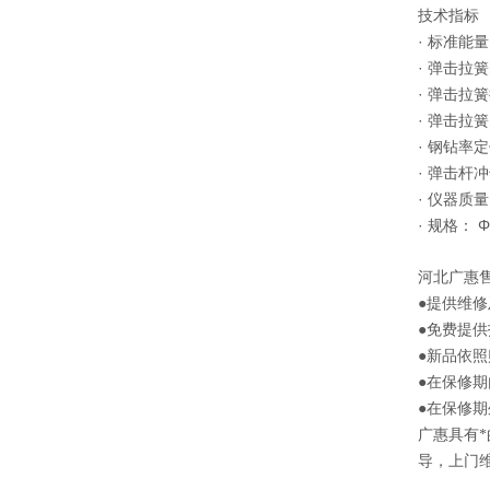
技术指标
· 标准能量 
· 弹击拉
· 弹击拉簧
· 弹击拉簧
· 钢钻率定
· 弹击杆冲
· 仪器质量：
· 规格： Φ
河北
广惠
●提供维
●免费提
●新品依
●在保修
●在保修
广惠
具有
导，上门