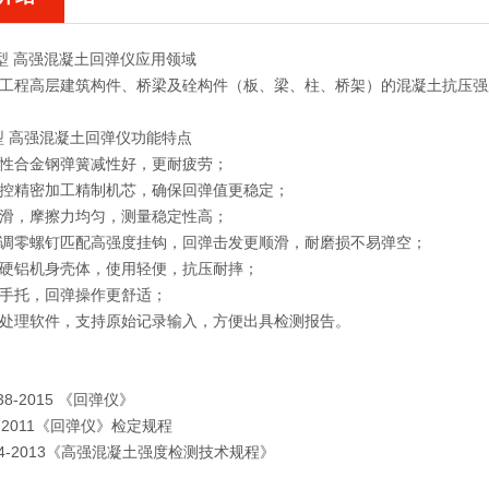
0A型 高强混凝土回弹仪
应用领域
构工程高层建筑构件、桥梁及硂构件（板、梁、柱、桥架）的混凝土抗压强度
A型 高强混凝土回弹仪
功能特点
韧性合金钢弹簧减性好，更耐疲劳；
度数控精密加工精制机芯，确保回弹值更稳定；
顺滑，摩擦力均匀，测量稳定性高；
球面调零螺钉匹配高强度挂钩，回弹击发更顺滑，耐磨损不易弹空；
强硬铝机身壳体，使用轻便，抗压耐摔；
套手托，回弹操作更舒适；
数据处理软件，支持原始记录输入，方便出具检测报告。
9138-2015 《回弹仪》
817-2011《回弹仪》检定规程
 294-2013《高强混凝土强度检测技术规程》