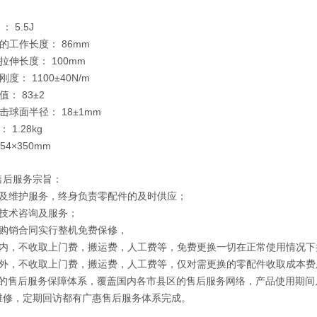
： 5.5J
簧的工作长度： 86mm
拉伸长度： 100mm
刚度： 1100±40N/m
值： 83±2
击球面半径： 18±1mm
 1.28kg
54×350mm
售后服务宗旨：
修及维护服务，终身负责零配件的及时供应；
供技术咨询及服务；
照购销合同实行整机免费保修，
期内，不收取上门费，搬运费，人工费等，免费更换一切在正常使用情况下
期外，不收取上门费，搬运费，人工费等，仅对需更换的零配件收取成本费
*的售后服务保障体系，覆盖国内各市县区的售后服务网络，产品使用期间
维修，定期回访都有
广惠
售后服务体系完成。