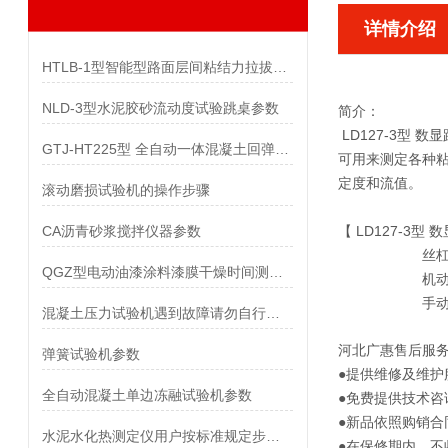
详情介绍
HTLB-1型智能型路面层间粘结力拉拔试验仪参数
NLD-3型水泥胶砂流动度试验跳桌参数
简介：
LD127-3型 
GTJ-HT225型 全自动一体混凝土回弹仪参数
可用来测定各种粘
定度和流值。
滚动磨损试验机的操作步骤
CA沥青砂浆搅拌仪器参数
【
LD127-3型
丝杠盘最大升
QGZ型电动油漆涂料漆膜干燥时间测定器参数
机动速度： 快速
手动速度： 
混凝土压力试验机遇到故障请勿自行解决
河北
广惠售后服
弹簧试验机参数
●提供维修及维护
全自动混凝土单边冻融试验机参数
●免费提供技术咨
●新品依照购销合
水泥水化热测定仪用户按标准规定步骤完成操作
●在保修期内，