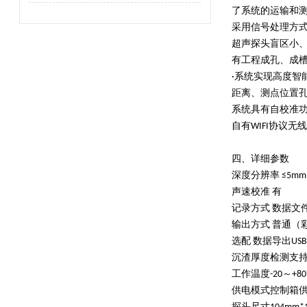
了系统的运输和测
采用信号处理方式
超声探头盲区小、功
有工程成孔、成
·系统实现高度
距离、测点位置孔
系统具有自校准功
自有WIFI协议
四、详细参数
深度分辨率 ≤5mm
声速校准 有
记录方式 数据文
输出方式 普通（
选配 数据导出US
沉渣厚度检测支
工作温度-20～+8
供电模式控制箱供电