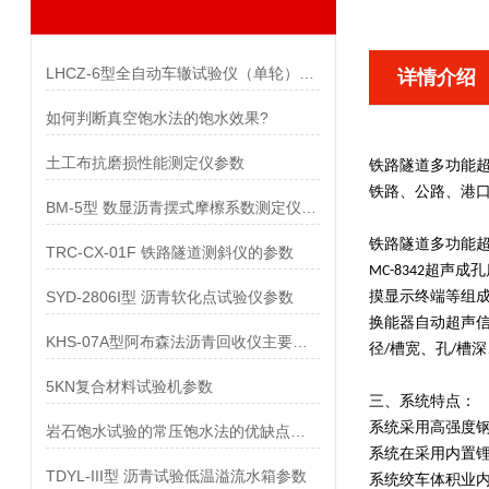
LHCZ-6型全自动车辙试验仪（单轮）参数
详情介绍
如何判断真空饱水法的饱水效果?
土工布抗磨损性能测定仪参数
铁路隧道多功能
铁路、公路、港
BM-5型 数显沥青摆式摩檫系数测定仪参数
铁路隧道多功能
TRC-CX-01F 铁路隧道测斜仪的参数
MC-8342超
SYD-2806I型 沥青软化点试验仪参数
摸显示终端等组成
换能器自动超声信
KHS-07A型阿布森法沥青回收仪主要技术参数
径/槽宽、孔/槽
5KN复合材料试验机参数
三、系统特点：
系统采用高强度钢
岩石饱水试验的常压饱水法的优缺点是什么？
系统在采用内置锂
TDYL-III型 沥青试验低温溢流水箱参数
系统绞车体积业