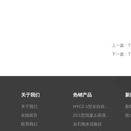
上一篇：
下一篇：
关于我们
热销产品
新
关于我们
HYCZ-1型全自动沥青混合料车辙试验机（普及型）
新
在线留言
ZC1型混凝土高强回弹仪
技
联系我们
岩石饱水试验仪