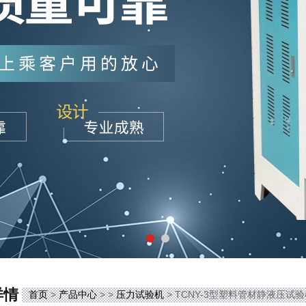
详情
首页
>
产品中心
> >
压力试验机
> TCNY-3型塑料管材静液压试