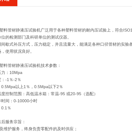
：
3型塑料管材静液压试验机
广泛用于各种塑料管材的耐内压试验上，符合ISO1167-1-2
单位的检测部门及科研单位的测试仪器。
用间歇式补压方式，压力稳定，并且流量大，能满足各种口径管材的实验
场，使用状况良好。
3型塑料管材静液压试验机
技术参数：
力：10Mpa
：-1％-2％
.5Mpa以上1％，0.5Mpa以下2％
度控制范围：高低温水箱：常温-95 或20-95（选配）
时间：0-10000小时
0.1％
售后服务宗旨：
修及维护服务，终身负责零配件的及时供应；