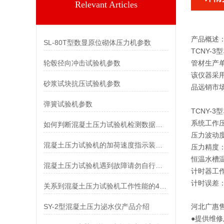
Relevant Articles
产品概述
SL-80T型数显原位砌体压力机参数
TCNY-
轮毂径向冲击试验机参数
管材生产
该仪器采
砂浆试块抗压试验机参数
品远销市
弹簧试验机参数
TCNY-
系统工作压
如何判断混凝土压力试验机检测数据是否准确？
压力波动度
混凝土压力试验机的加荷速度指示装置及峰值保持特点
压力精度：0
恒温水槽温
混凝土压力试验机遇到故障请勿自行解决
计时器工作
计时误差：
关系到混凝土压力试验机工作性能的4个方面
SY-2型混凝土压力泌水仪产品介绍
河北
广惠
●提供维