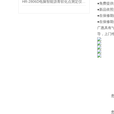
HR-2806D电脑智能沥青软化点测定仪参数
●免费提
●新品依
●在保修
●在保修
广惠
具有
导，上门