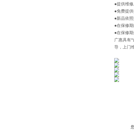
●提供维
●免费提
●新品依
●在保修
●在保修
广惠
具有
导，上门