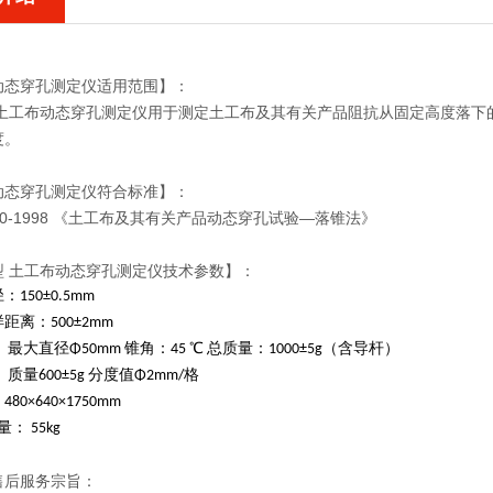
动态穿孔测定仪适用范围】：
型 土工布动态穿孔测定仪
用于测定土工布及其有关产品阻抗从固定高度落下
度。
动态穿孔测定仪符合标准】：
7630-1998 《土工布及其有关产品动态穿孔试验—落锥法》
0型 土工布动态穿孔测定仪
技术参数】：
150±0.5mm
距离：500±2mm
最大直径Φ50mm 锥角：45 ℃ 总质量：1000±5g（含导杆）
质量600±5g 分度值Φ2mm/格
0×640×1750mm
： 55kg
售后服务宗旨：