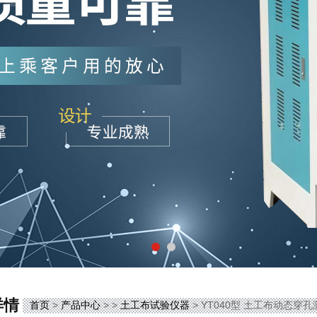
详情
首页
>
产品中心
> >
土工布试验仪器
> YT040型 土工布动态穿