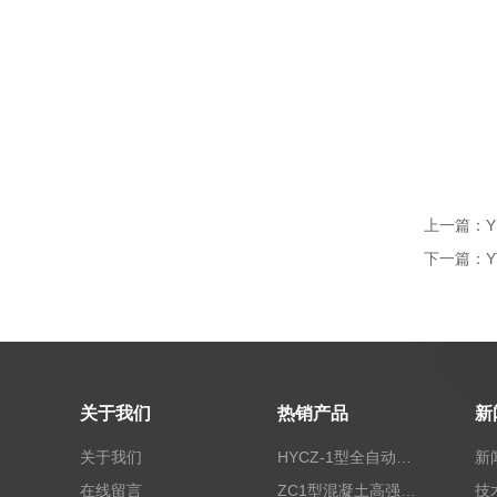
上一篇：
下一篇：
关于我们
热销产品
新
关于我们
HYCZ-1型全自动沥青混合料车辙试验机（普及型）
新
在线留言
ZC1型混凝土高强回弹仪
技