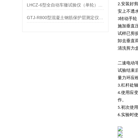
2.安装
LHCZ-6型全自动车辙试验仪（单轮）参数
安上不透
GTJ-R800型混凝土钢筋保护层测定仪参数
3转动手
施加垂直
试样已剪
卸去垂直
清洗剪力
二速电动
试验结束
量力环应
3.杠杆
4.使用
作。
5.初次
6.实验