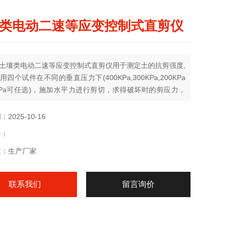
类电动二速等应变控制式直剪仪
土壤类电动二速等应变控制式直剪仪用于测定土的抗剪强度,
四个试件在不同的垂直压力下(400KPa,300KPa,200KPa
KPa可任选)，施加水平力进行剪切，求得破坏时的剪应力，
仑定律确定抗剪强度系数，内摩擦角和凝聚力。
2025-10-16
号：
质：生产厂家
联系我们
留言询价