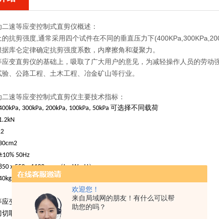
动二速等应变控制式直剪仪
概述：
的抗剪强度,通常采用四个试件在不同的垂直压力下(400KPa,300KPa,2
根据库仑定律确定抗剪强度系数，内摩擦角和凝聚力。
等应变直剪仪的基础上，吸取了广大用户的意见，为减轻操作人员的劳动
试验、公路工程、土木工程、冶金矿山等行业。
动二速等应变控制式直剪仪
主要技术指标：
0kPa, 300kPa, 200kPa, 100kPa, 50kPa 可选择不同载荷
.2kN
2
0cm2
±10% 50Hz
 x 550 x 1100mm （L x W x H）
0kg
欢迎您！
来自局域网的朋友！有什么可以帮
等应变控制式直剪仪使用说明：
助您的吗？
切取3－4个试样备用；