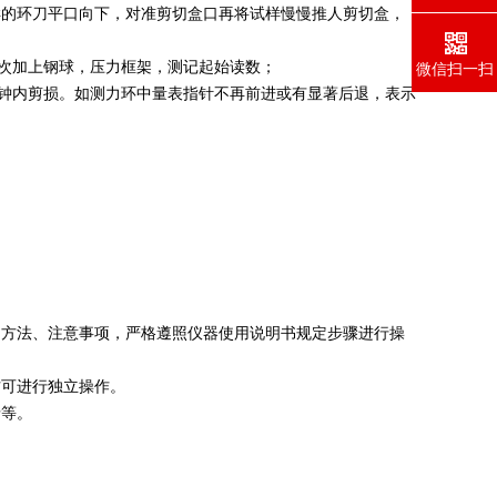
样的环刀平口向下，对准剪切盒口再将试样慢慢推人剪切盒，
微信扫一扫
次加上钢球，压力框架，测记起始读数；
分钟内剪损。如测力环中量表指针不再前进或有显著后退，表示
用方法、注意事项，严格遵照仪器使用说明书规定步骤进行操
方可进行独立操作。
录等。