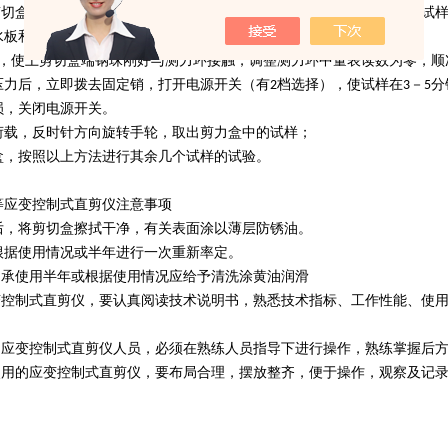
好剪切盒，插上插销使上下剪力盒的位置固定，并放入不透水板。将装有试
水板和加压盖；
轮，使上剪切盒端钢珠刚好与测力环接触，调整测力环中量表读数为零，顺
压力后，立即拨去固定销，打开电源开关（有2档选择），使试样在3－5
损，关闭电源开关。
荷载，反时针方向旋转手轮，取出剪力盒中的试样；
盒，按照以上方法进行其余几个试样的试验。
等应变控制式直剪仪注意事项
后，将剪切盒擦拭干净，有关表面涂以薄层防锈油。
根据使用情况或半年进行一次重新率定。
处轴承使用半年或根据使用情况应给予清洗涂黄油润滑
应变控制式直剪仪，要认真阅读技术说明书，熟悉技术指标、工作性能、使
使用应变控制式直剪仪人员，必须在熟练人员指导下进行操作，熟练掌握后
时使用的应变控制式直剪仪，要布局合理，摆放整齐，便于操作，观察及记