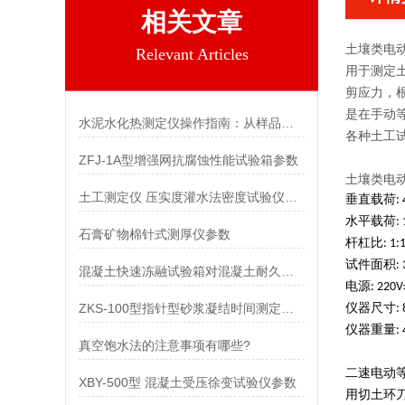
相关文章
土壤类电
Relevant Articles
用于测定土
剪应力，
是在手动
水泥水化热测定仪操作指南：从样品制备到数据采集
各种土工
ZFJ-1A型增强网抗腐蚀性能试验箱参数
土壤类电
土工测定仪 压实度灌水法密度试验仪参数
垂直载荷: 40
水平载荷: 1
石膏矿物棉针式测厚仪参数
杆杠比: 1:1
试件面积: 3
混凝土快速冻融试验箱对混凝土耐久性的影响
电源: 220V
ZKS-100型指针型砂浆凝结时间测定仪参数
仪器尺寸: 850
仪器重量: 4
真空饱水法的注意事项有哪些?
二速电动
XBY-500型 混凝土受压徐变试验仪参数
用切土环刀