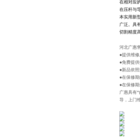
在相对应
在压杆与
本实用新
广泛。具
切割精度
河北
广惠
●提供维
●免费提
●新品依
●在保修
●在保修
广惠
具有
导，上门