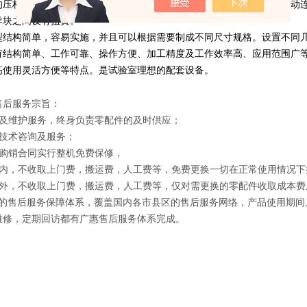
的压杆顶端之间连接有电热切割丝；导块的外侧分别与导块驱动机构活动
导块之间设有扭簧。
型结构简单，容易实施，并且可以根据需要制成不同尺寸规格。设置不同
有结构简单、工作可靠、操作方便、加工精度及工作效率高、应用范围广等
高使用灵活方便等特点。是试验室理想的配套设备。
售后服务宗旨：
修及维护服务，终身负责零配件的及时供应；
供技术咨询及服务；
照购销合同实行整机免费保修，
期内，不收取上门费，搬运费，人工费等，免费更换一切在正常使用情况下
期外，不收取上门费，搬运费，人工费等，仅对需更换的零配件收取成本费
*的售后服务保障体系，覆盖国内各市县区的售后服务网络，产品使用期间
维修，定期回访都有
广惠
售后服务体系完成。