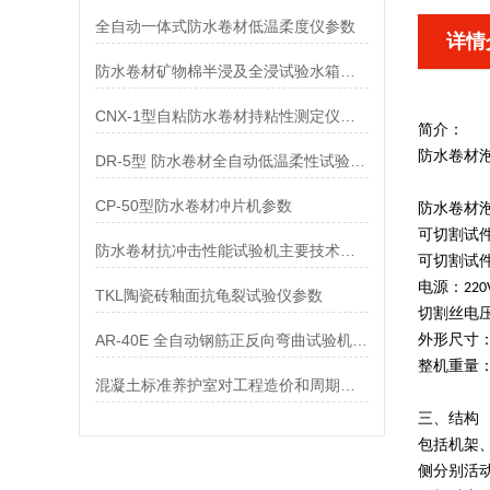
全自动一体式防水卷材低温柔度仪参数
详情
防水卷材矿物棉半浸及全浸试验水箱参数
CNX-1型自粘防水卷材持粘性测定仪参数
简介：
防水卷材
DR-5型 防水卷材全自动低温柔性试验仪参数
CP-50型防水卷材冲片机参数
防水卷材
可切割试件尺
防水卷材抗冲击性能试验机主要技术指标
可切割试件
电源：220
TKL陶瓷砖釉面抗龟裂试验仪参数
切割丝电压
AR-40E 全自动钢筋正反向弯曲试验机参数
外形尺寸：62
整机重量：4
混凝土标准养护室对工程造价和周期的影响分析
三、结构
包括机架
侧分别活