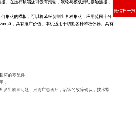
连接。在压杆顶端还可设有滚轮，滚轮与模板滑动接触连接，
微信扫一扫
几何形状的模板，可以将苯板切割出各种形状，应用范围十分
you点，具有推广价值。本机适用于切割各种苯板仪器。具有
损坏的零配件；
用；
凡发生质量问题，只需
广惠
售后，后续的故障确认，技术指