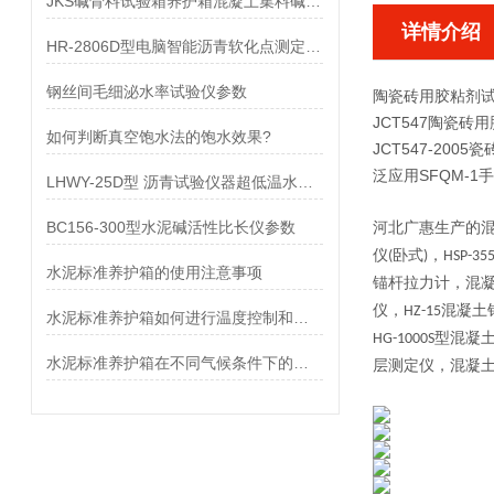
JKS碱骨料试验箱养护箱混凝土集料碱活性
详情介绍
HR-2806D型电脑智能沥青软化点测定仪参数
钢丝间毛细泌水率试验仪参数
陶瓷砖用胶粘剂
JCT547
陶瓷砖用
如何判断真空饱水法的饱水效果?
JCT547-2
泛应用SFQM-
LHWY-25D型 沥青试验仪器超低温水浴参数
BC156-300型水泥碱活性比长仪参数
河北广惠
生产的
仪
卧式
，
(
)
HSP-35
水泥标准养护箱的使用注意事项
锚杆拉力计，混
仪，
混凝土
HZ-15
水泥标准养护箱如何进行温度控制和湿度控制？
型混凝
HG-1000S
水泥标准养护箱在不同气候条件下的应用与调节
层测定仪，混凝