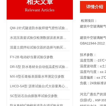
相关文章
详情介绍
Relevant Articles
检测项目：
建筑中空玻璃耐
QM-1针式隧道防水板焊缝气密性试验仪参数
水泥压蒸釜试验仪检测数据误差来源及控制措施研究
建筑中空玻璃耐
GBA11944-2012
混凝土搅拌站试验仪器的选择与购买指南
技术参数：
FY-2B 电动砂当量试验仪参数
温度范围：-15℃
温度波动度：≤土
DR-5型 防水卷材全自动低温柔性试验仪参数
温度均匀度：≤± 
MX-II型石膏板表面吸水率测定仪参数
温度偏差：≤± 2
负载：24块标准试
LHCD-5A型 沥青试验台式大容量离心机参数
河北广惠
生产的
SC型岩石自由膨胀率试验仪参数
仪
卧式
，
(
)
HSP-35
防水卷材矿物棉半浸及全浸试验水箱参数