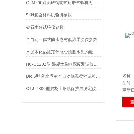
GLM200路面砖钢轮式耐磨试验机无釉砖测试
5KN复合材料试验机参数
砂石水分试验仪参数
全自动一体式防水卷材低温柔度仪参数
水泥水化热测定仪能否预测水泥的最终硬化强度？
HC-CS202型 混凝土裂缝深度测试仪参数
DR-5型 防水卷材全自动低温柔性试验仪参数
型号
GTJ-R800型混凝土钢筋保护层测定仪参数
更新日期