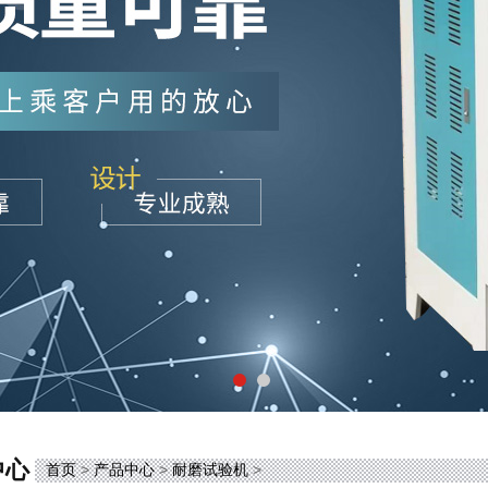
中心
首页
>
产品中心
>
耐磨试验机
>