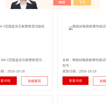
名称：XM-1型圆盘岩石耐磨硬度试验机
名称：陶瓷砖釉面耐磨性能试
：
型号：
：2025-10-16
更新日期：2025-10-16
查看详情
查看详情
在线留言
在