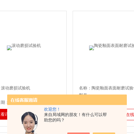
：滚动磨损试验机
名称：陶瓷釉面表面耐磨试验
：
型号：
：2026-06-04
更新日期：2025-10-17
欢迎您！
查看详情
查看详情
在线留言
来自局域网的朋友！有什么可以帮
在
助您的吗？