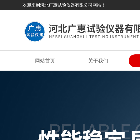
欢迎来到河北广惠试验仪器有限公司网站！
网站首页
关于我们