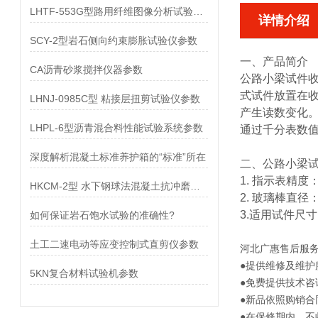
LHTF-553G型路用纤维图像分析试验仪参数
详情介绍
SCY-2型岩石侧向约束膨胀试验仪参数
一、产品简介
CA沥青砂浆搅拌仪器参数
公路小梁试件
式试件放置在
LHNJ-0985C型 粘接层扭剪试验仪参数
产生读数变化
LHPL-6型沥青混合料性能试验系统参数
通过千分表数值
深度解析混凝土标准养护箱的“标准”所在
二、
公路小梁
1. 指示表精度：
HKCM-2型 水下钢球法混凝土抗冲磨试验机参数
2. 玻璃棒直径
3.适用试件尺寸：50
如何保证岩石饱水试验的准确性?
土工二速电动等应变控制式直剪仪参数
河北
广惠售后服
●提供维修及维护
5KN复合材料试验机参数
●免费提供技术咨
●新品依照购销合
●在保修期内，