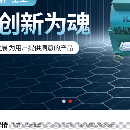
详情
首页
>
技术文章
> SCY-2型岩石侧向约束膨胀试验仪参数