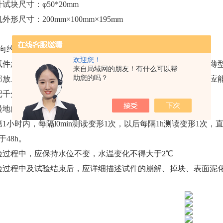
试块尺寸：φ50*20mm
外形尺寸：200mm×100mm×195mm
向约束膨胀仪试验步骤：
欢迎您！
试件放入内壁涂有凡士林的金属套环内，在试件上下分别放置薄
来自局域网的朋友！有什么可以帮
助您的吗？
部放上固定金属荷载块并安装垂直千分表。金属荷载块的质量应能
记千分表读数，每10min读记1次，直至3次读数不变。
慢地向盛水容器内注人洁净水，直至淹没上部透水板。
第1小时内，每隔l0min测读变形1次，以后每隔1h测读变形1次，
于48h。
验过程中，应保持水位不变，水温变化不得大于2℃
验过程中及试验结束后，应详细描述试件的崩解、掉块、表面泥