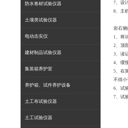
7、设计
防水卷材试验仪器
8、主机
土壤类试验仪器
岩石侧
电动击实仪
1、将
2、顶
建材制品试验仪器
3、读
4、缓
集装箱养护室
5、在
不得小
养护箱、试件养护设备
6、试
7、试
土工布试验仪器
土工试验仪器