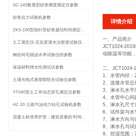
SC-145数显型砂浆稠度测定仪参数
砂浆拉力试验机参数
详情介绍
ZKS-100型指针型砂浆凝结时间测定仪参数
一、产品简介
土工测定仪 压实度灌水法密度试验仪参数
JCT1024-
动除温等功能
钢丝间毛细泌水率试验仪的参数
保温材料憎水性测试仪参数
二、
JCT102
1、水管内径：2
土壤光电式液塑限联合试验仪参数
2、连接水管总长
3、淋水孔水平间
YT040型土工布动态穿孔测定仪参数
4、水管中心间距
HZ-20 公路汽油动力钻孔试验机参数
5、淋水孔尺寸直
6、试件架与水
混凝土标准养护室：建筑质量的‘时间胶囊’
7、淋水方向与
8、淋水孔与试
9、控湿范围：7