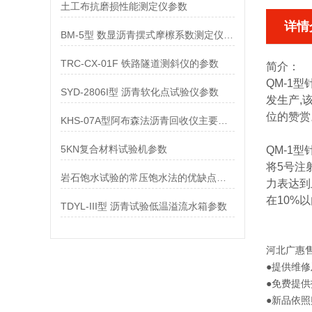
土工布抗磨损性能测定仪参数
详情
BM-5型 数显沥青摆式摩檫系数测定仪参数
TRC-CX-01F 铁路隧道测斜仪的参数
简介：
QM-1
SYD-2806I型 沥青软化点试验仪参数
发生产,
位的赞赏
KHS-07A型阿布森法沥青回收仪主要技术参数
5KN复合材料试验机参数
QM-1
将5号注
岩石饱水试验的常压饱水法的优缺点是什么？
力表达到
在10%
TDYL-III型 沥青试验低温溢流水箱参数
河北
广惠
●提供维
●免费提
●新品依