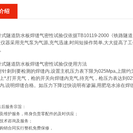
介绍
型针式隧道防水
板焊缝气密性试验仪
依据TB10119-2000《
该仪器采用充气泵为气源,充气迅速,时间短操作简单,大大提高了
。
型针式隧道防水
板焊缝气密性试验仪
使用方法
射针刺到要检测的焊缝内,设置主机压力表下限为025Mpa,上限约为
上*,打开充气，枪的开关向焊缝内充气,待充气，枪压力表达到025
以内,说明焊缝合格。如压力下降过快说明有渗漏,用肥皂水涂在焊
售后服务宗旨：
修及维护服务，终身负责零配件的及时供应；
供技术咨询及服务；
照购销合同实行整机免费保修，