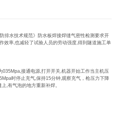
铁路隧道防排水技术规范》防水板焊接焊缝气密性检测要求开
工作效率,也减轻了试验人员的劳动强度,得到隧道施工单
035Mpa,接通电源,打开开关,机器开始工作当主机压
Mpa时停止充气,保持15分钟,观察充气，枪压力下降
缝上,有气泡的地方重新补焊。