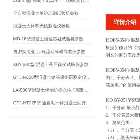
ZCL-III型 混凝土氯离子全自动测定仪参数
全自动混凝土单边冻融试验机参数
详情介绍
混凝土大体积无线测温仪参数
MD-18型混凝土慢速冻融试验机参数
ISOBY-354
根据新修订的《混
自密实混凝土J环流动障碍高差仪参数
测长的百分表改
XBY-500型 混凝土受压徐变试验仪参数
ISOBY-354
GTJ-R800型混凝土钢筋保护层测定仪参数
由1、千分表 2
满足用户的使用
LA-580型混凝土钢制护栏立柱埋深测量仪参数
ISO BY-35
GTJ-HT225型 全自动一体混凝土回弹仪参数
1、千分表 最小
2、千分表最大量
3、测量范围：
（1）、千分表：35
（2）、测头平面