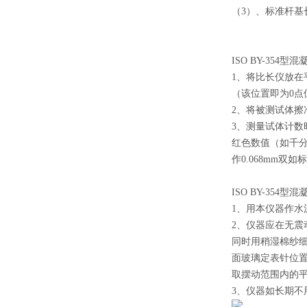
（3）、标准杆基长
ISO BY-35
1、将比长仪放在
（该位置即为0
2、将被测试体
3、测量试体计
红色数值（如千分表
作0.068mm双如
ISO BY-35
1、用本仪器作
2、仪器应在无震
同时用稍湿棉纱
面玻璃定表针位置
取摆动范围内的
3、仪器如长期