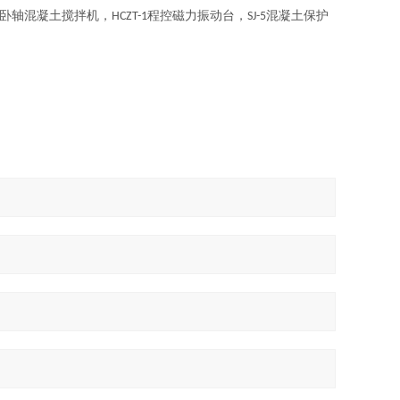
卧轴混凝土搅拌机，
程控磁力振动台，
混凝土保护
HCZT-1
SJ-5