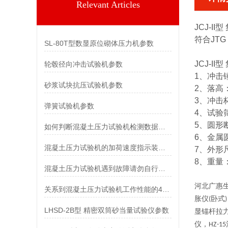
Relevant Articles
JCJ-I
符合JTG 
SL-80T型数显原位砌体压力机参数
JCJ-I
轮毂径向冲击试验机参数
1、冲击锤重
砂浆试块抗压试验机参数
2、落高：
3、冲击杯
弹簧试验机参数
4、试验筛
5、圆形
如何判断混凝土压力试验机检测数据是否准确？
6、金属圆
混凝土压力试验机的加荷速度指示装置及峰值保持特点
7、外形尺
8、重量：
混凝土压力试验机遇到故障请勿自行解决
河北广惠
关系到混凝土压力试验机工作性能的4个方面
胀仪
卧式
(
)
LHSD-2B型 精密双筒砂当量试验仪参数
显锚杆拉
仪，
HZ-15