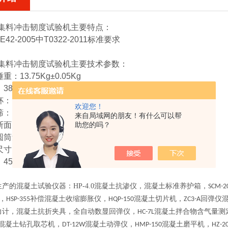
I型 集料冲击韧度试验机
主要特点：
E42-2005中T0322-2011标准要求
I型 集料冲击韧度试验机
主要技术参数：
：13.75Kg±0.05Kg
380±5mm
：Ф102×50mm
欢迎您！
：15.0mm、10.0mm、2.50mm
来自局域网的朋友！有什么可以帮
断面的金属捣实直棒：Ф10×230mm，一端半圆
助您的吗？
筒量具：Ф75±1×50±1mm
寸：400x400x900mm
45kg
生产的混凝土试验仪器：
HP-4.0
混凝土抗渗仪，混凝土标准养护箱，
SCM-2
，
补偿混凝土收缩膨胀仪，
混凝土切片机，
回弹仪
HSP-355
HQP-150
ZC3-A
力计，混凝土抗折夹具，全自动数显回弹仪，
混凝土拌合物含气量测
HC-7L
混凝土钻孔取芯机，
混凝土动弹仪，
混凝土磨平机，
DT-12W
HMP-150
HZ-2