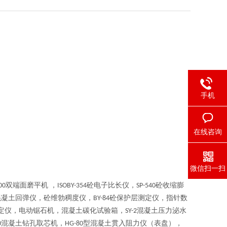
手机
在线咨询
微信扫一扫
双端面磨平机 ，
砼电子比长仪，
砼收缩膨
00
ISOBY-354
SP-540
混凝土回弹仪，砼维勃稠度仪，
砼保护层测定仪，指针数
BY-84
定仪，电动锯石机，混凝土碳化试验箱，
混凝土压力泌水
SY-2
混凝土钻孔取芯机，
型混凝土贯入阻力仪（表盘），
0
HG-80