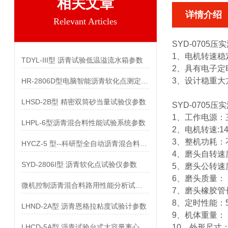
相关文章
详情介绍
Relevant Articles
SYD-0705
1、电机转速稳
TDYL-III型 沥青试验低温溢流水箱参数
2、具有电子定
3、设计稳重大
HR-2806D型电脑智能沥青软化点测定仪参数
LHSD-2B型 精密双筒砂当量试验仪参数
SYD-0705
1、工作电源：三相
LHPL-6型沥青混合料性能试验系统参数
2、电机转速:14
3、整机功耗：不
HYCZ-5 型--科研型全自动沥青混合料车辙试验机参数
4、磨头自转速度
SYD-2806I型 沥青软化点试验仪参数
5、磨头公转速度
6、磨头质量： 2
微机控制沥青混合料路用性能分析试验系统参数
7、磨头橡胶管长
8、定时性能：
LHND-2A型 沥青恩格拉粘度试验计参数
9、机体重量： 
LHCD-5A型 沥青试验台式大容量离心机参数
10、外形尺寸：6