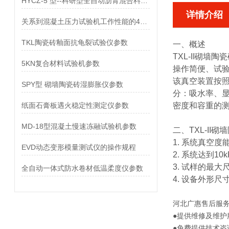
HYCZ-5 型--科研型全自动沥青混合料车辙试验机参数
详情介绍
关系到混凝土压力试验机工作性能的4个方面
TKL陶瓷砖釉面抗龟裂试验仪参数
一、概述
TXL-II砌墙
5KN复合材料试验机参数
操作简便、试
该真空装置按照Q
SPY型 砌墙陶瓷砖湿膨胀仪参数
分：吸水率、显
纸面石膏板遇火稳定性测定仪参数
密度和容重的测
MD-18型混凝土慢速冻融试验机参数
二、
TXL-I
1. 系统真空度
EVD动态变形模量测试仪的操作规程
2. 系统达到1
3. 试样的最大尺
全自动一体式防水卷材低温柔度仪参数
4. 设备外形尺寸
河北
广惠售后服
●提供维修及维护
●免费提供技术咨