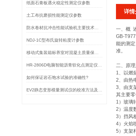
纸面石膏板遇火稳定性测定仪参数
详情
土工布抗磨损性能测定仪参数
防水卷材抗冲击性能试验机主要技术指标
一、概 
GB-T9
NDJ-1C型布氏旋转粘度计参数
能的测定
准。
移动式集装箱标养室对混凝土质量保障的意义
HR-2806D电脑智能沥青软化点测定仪参数
二、原理
1、以燃
如何保证岩石饱水试验的准确性?
2、由热
3、由支
EV2静态变形模量测试仪的校准方法及标准
其主要零
1）玻璃
2）温度
3）挡风
4）火焰
5）支架