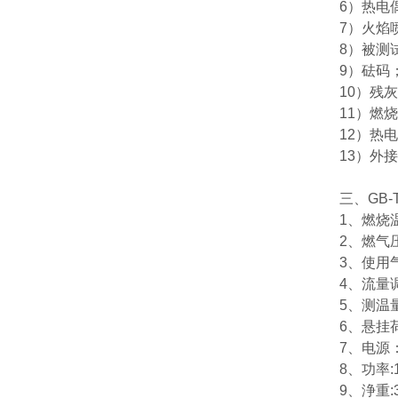
6）热电
7）火焰
8）被测
9）砝码
10）残
11）燃
12）热
13）外
三、
GB
1、燃烧温
2、燃气压力
3、使用
4、流量调
5、测温量
6、悬挂荷重
7、电源：
8、功率:
9、浄重:3