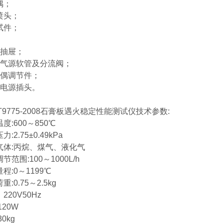
偶；
喷头；
试件；
；
灰抽屉；
烧气源软管及分流阀；
电偶调节件；
接电源插头。
-T9775-2008石膏板遇火稳定性能测试仪
技术参数:
度:600～850℃
:2.75±0.49kPa
气体:丙烷、煤气、液化气
节范围:100～1000L/h
程:0～1199℃
:0.75～2.5kg
220V50Hz
120W
0kg