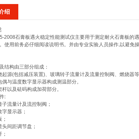
介绍
述
775-2008石膏板遇火稳定性能测试仪
主要用于测定耐火石膏板的遇
。使用前务必仔细阅读说明书。并由专业实验人员操作,以避免操作不当
及结构由三部分组成：
烧起源(包括减压装置)、玻璃转子流量计及流量控制阀、燃烧器
电偶与温度数字显示器构成测温部分。
架杆以及砝码构成加荷部分。
件:
转子流量计及流控制阀；
数字显示器；
板；
喷头间距调节盘；
杆；