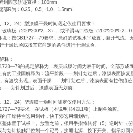
针所划圆形轨迹直径：100mm
部R为：0.25、0.5、1.0、1.5mm
（6、12、24）型漆膜干燥时间测定仪使用要求：
玻璃板（200*200*2—3）。或平滑马口铁板（200*200*0.2
环境：按GB1727—79要求，涂好的试板水平放置，避开气流、无
行干燥试验或按其它商定的条件进行干燥试验。
解释：
B1728—79的规定解释为：表层成膜时间为表干时间。全部形
上有的工业国解释为：流平阶段——划针划过后，漆膜表面恢复
，有波纹出现。表面干燥——划针划过后，漆膜表面有拉伤痕迹
燥——划针划过后，漆膜表面无划痕。
（6、12、24）型漆膜干燥时间测定仪使用方法：
B1727—79要求，在试板（本说明书4四.1项）上制备涂膜。
膜的干燥特性选用划针，快干漆选用细划针。
器整体置于试板上。放置之前，须用手指将转臂（5）逆时针（
板与划针接触部位划一个记号，接通电源、按下开关、指示灯同