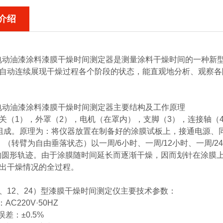
介绍
 电动油漆涂料漆膜干燥时间测定器
是测量涂料干燥时间的一种新
自动连续展现干燥过程各个阶段的状态，能直观地分析、观察各
 电动油漆涂料漆膜干燥时间测定器
主要结构及工作原理
关（1），外罩（2），电机（在罩内），支脚（3），连接轴（
组成。原理为：将仪器放置在制备好的涂膜试板上，接通电源、
。（转臂为自由垂落状态）以一周/6小时、一周/12小时、一周/
m的圆形轨迹。由于涂膜随时间延长而逐渐干燥，因而划针在涂膜
出干燥情况的全过程。
（6、12、24）型漆膜干燥时间测定仪主要技术参数：
AC220V·50HZ
误差：±0.5%