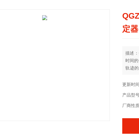
QG
定器
描述：
时间的
轨迹的
析、观
器。
更新时间：
产品型
厂商性