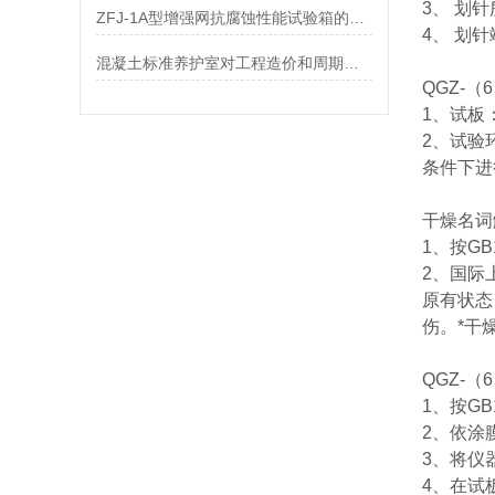
3、 划
ZFJ-1A型增强网抗腐蚀性能试验箱的参数
4、 划针端
混凝土标准养护室对工程造价和周期的影响分析
QGZ-
1、试板：
2、试验
条件下进
干燥名词
1、按G
2、国际
原有状态
伤。*干
QGZ-
1、按G
2、依涂
3、将仪
4、在试