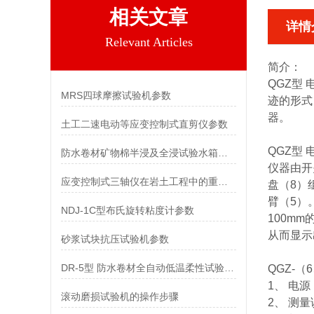
相关文章
详情
Relevant Articles
简介：
QGZ型
MRS四球摩擦试验机参数
迹的形式
器。
土工二速电动等应变控制式直剪仪参数
QGZ型
防水卷材矿物棉半浸及全浸试验水箱参数
仪器由开
应变控制式三轴仪在岩土工程中的重要性
盘（8）
臂（5）
NDJ-1C型布氏旋转粘度计参数
100m
从而显示
砂浆试块抗压试验机参数
DR-5型 防水卷材全自动低温柔性试验仪参数
QGZ-
1、 电源：
滚动磨损试验机的操作步骤
2、 测量