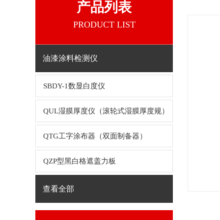
产品列表
PRODUCT LIST
油漆涂料检测仪
SBDY-1数显白度仪
QUL湿膜厚度仪（滚轮式湿膜厚度规）
QTG工字涂布器（双面制备器）
QZP型黑白格遮盖力板
查看全部