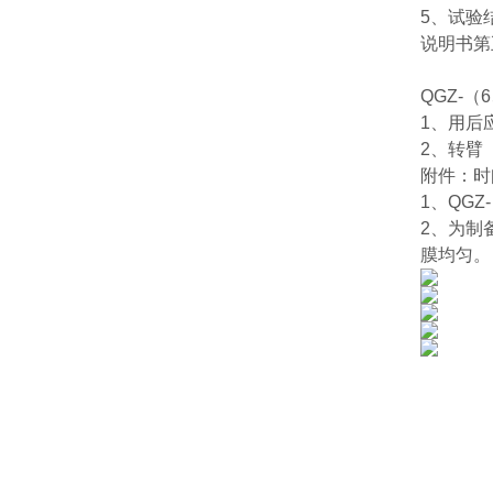
5、试验
说明书第
QGZ-
1、用后
2、转臂
附件：时
1、QG
2、为制
膜均匀。