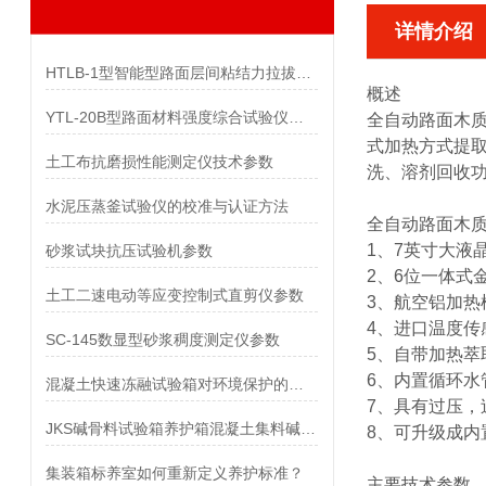
详情介绍
HTLB-1型智能型路面层间粘结力拉拔试验仪参数
概述
YTL-20B型路面材料强度综合试验仪参数
全自动路面木
式加热方式提
土工布抗磨损性能测定仪技术参数
洗、溶剂回收功
水泥压蒸釜试验仪的校准与认证方法
全自动路面木
1、7英寸大液
砂浆试块抗压试验机参数
2、6位一体式
土工二速电动等应变控制式直剪仪参数
3、航空铝加热
4、进口温度传
SC-145数显型砂浆稠度测定仪参数
5、自带加热萃
6、内置循环水
混凝土快速冻融试验箱对环境保护的影响
7、具有过压
JKS碱骨料试验箱养护箱混凝土集料碱活性
8、可升级成
集装箱标养室如何重新定义养护标准？
主要技术参数