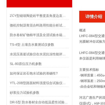
ZCY型砌墙陶瓷砖平整度直角度边直度综合测定仪参数
详情介绍
微机控制沥青混合料路用性能分析试验系统参数
概述
防水卷材矿物棉半浸及全浸试验水箱参数
LHFC-084型
光膜耐冲击试验
TS-4型 土壤含水量测试仪参数
LHFC-084型
水泥压蒸釜试验仪在水泥抗冻性能评价中的作用
本仪器是利用钢
SL-80原位压力机参数
主要技术指标
如何保证岩石饱水试验的准确性?
·钢球质量：450±4
·钢球落差：250
YTL-20B型路面材料强度综合试验仪参数
·由合金铝和钢板
砂浆拉力试验机参数
河北广惠
生产的
DR-5型 防水卷材全自动低温柔性试验仪参数
仪
卧式
，
(
)
HSP-35