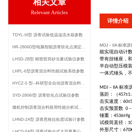
相关文章
Relevant Articles
详情介绍
TDYL-III型 沥青试验低温溢流水箱参数
MDJ－IIA 标
HR-2806D型电脑智能沥青软化点测定仪参数
能实现自动计
LHSD-2B型 精密双筒砂当量试验仪参数
带有挂锤座，
半自动型压模
LHPL-6型沥青混合料性能试验系统参数
一体式锤头，
HYCZ-5 型--科研型全自动沥青混合料车辙试验机参数
MDJ－IIA 
落距：（457±1
SYD-2806I型 沥青软化点试验仪参数
击实速度：60±
微机控制沥青混合料路用性能分析试验系统参数
击实预置数 0－
锤重：4536±9g
LHND-2A型 沥青恩格拉粘度试验计参数
试模筒直径：101
外形尺寸：670X5
LHCD-5A型 沥青试验台式大容量离心机参数