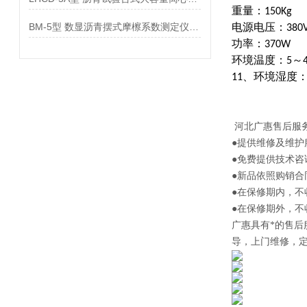
重量：150Kg
BM-5型 数显沥青摆式摩檫系数测定仪参数
电源电压：380
功率：370W
环境温度：5～4
11、环境湿度：
河北
广惠售后服
●提供维修及维护
●免费提供技术咨
●新品依照购销合
●在保修期内，
●在保修期外，
广惠
具有*的售
导，上门维修，