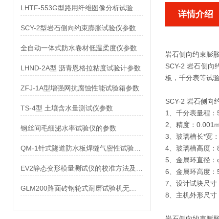
LHTF-553G型路用纤维图像分析试验仪参数
详情介绍
SCY-2型岩石侧向约束膨胀试验仪参数
全自动一体式防水卷材低温柔度仪参数
岩石侧向约束膨
SCY-2 岩石侧
LHND-2A型 沥青恩格拉粘度试验计参数
板，千分表等试
ZFJ-1A型增强网抗腐蚀性能试验箱参数
SCY-2 岩石侧
TS-4型 土壤含水量测试仪参数
1、千分表量程：
2、精度：0.001
钢丝间毛细泌水率试验仪的参数
3、玻璃槽长*宽：
QM-1针式隧道防水板焊缝气密性试验仪参数
4、玻璃槽高度：
5、金属环直径：φ
EV2静态变形模量测试仪的校准方法及标准
6、金属环高度：
7、设计试块尺寸：
GLM200路面砖钢轮式耐磨试验机无釉砖测试
8、主机外形尺寸：2
岩石侧向约束膨