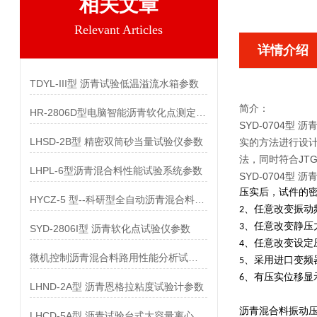
相关文章
Relevant Articles
详情介绍
TDYL-III型 沥青试验低温溢流水箱参数
简介：
HR-2806D型电脑智能沥青软化点测定仪参数
SYD-0704型
LHSD-2B型 精密双筒砂当量试验仪参数
实的方法进行设
法，同时符合JTG 
LHPL-6型沥青混合料性能试验系统参数
SYD-0704型
压实后，试件的
HYCZ-5 型--科研型全自动沥青混合料车辙试验机参数
2、任意改变振动
3、任意改变静压
SYD-2806I型 沥青软化点试验仪参数
4、任意改变设定
微机控制沥青混合料路用性能分析试验系统参数
5、采用进口变频
6、有压实位移显
LHND-2A型 沥青恩格拉粘度试验计参数
沥青混合料振动
LHCD-5A型 沥青试验台式大容量离心机参数