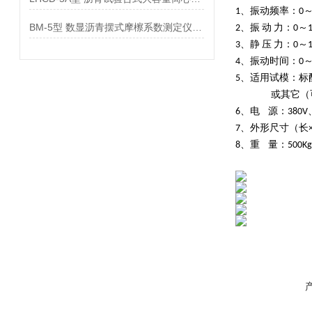
1、振动频率：0～
BM-5型 数显沥青摆式摩檫系数测定仪参数
2、振 动 力：0～
3、静 压 力：0～
4、振动时间：0
5、适用试模：标配：3
或其它（可
6、电 源：380V、
7、外形尺寸（长×宽×
8、重 量：500Kg