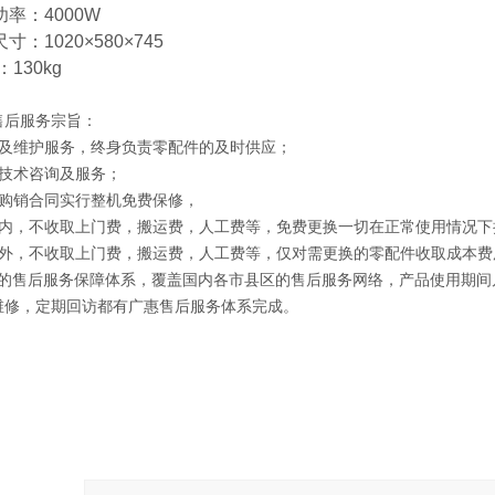
耗功率：4000W
尺寸：1020×580×745
：130kg
售后服务宗旨：
修及维护服务，终身负责零配件的及时供应；
供技术咨询及服务；
照购销合同实行整机免费保修，
期内，不收取上门费，搬运费，人工费等，免费更换一切在正常使用情况下
期外，不收取上门费，搬运费，人工费等，仅对需更换的零配件收取成本费
*的售后服务保障体系，覆盖国内各市县区的售后服务网络，产品使用期间
维修，定期回访都有
广惠
售后服务体系完成。