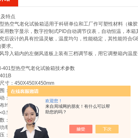
用途及特点
01型热空气老化试验箱
适用于科研单位和工厂作可塑性材料（橡胶
采用数字显示，数字控制式PID自动调节仪表，自动恒温，本
究后设计的具有控温灵敏，温度均匀，性能稳定，其性能符合GB
的要求。
风导入箱内的左侧风道板上装有三档调节板，用它调整箱内温度
H-401型热空气老化试验箱
技术参数
401B
尺寸：450X450X450mm
围：RT+10℃--200℃
波动：±1℃
欢迎您！
分布均匀性：±1%
来自局域网的朋友！有什么可以帮
助您的吗？
0.5m/s
数：3-10次/min
机功率：40W
压：220V 50Hz