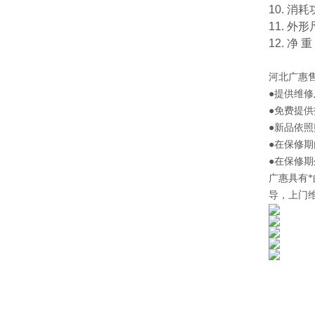
10. 消
11. 外形
12. 净 重
河北
广惠
●提供维
●免费提
●新品依
●在保修
●在保修
广惠
具有
导，上门