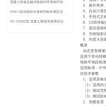
混凝土快速冻融试验箱对环境保护的影响
3、操作简单、
4、自动计算E
CNX-1型自粘防水卷材持粘性测定仪参数
5、手持式主
HC-CS202型 混凝土裂缝深度测试仪参数
6、USB传输
7、该仪器模
8、无核辐射
9、内置大容量
概述
动态变形模量
适用于受动荷
地狭窄地段检测
适用标准：中华人
仪技术参数
1、适用及检
（1）适用的土
（2）测试范围：1
（3）测试影响
2、加载装置