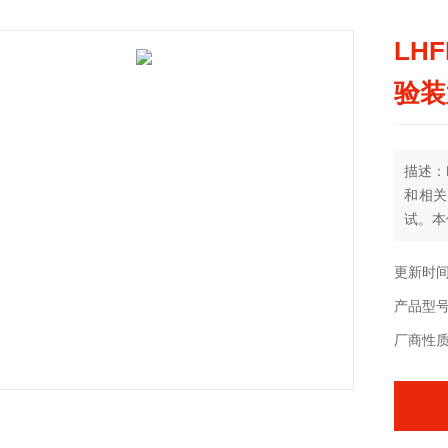
LH
验装
描述：
和相关
试。本
形，也
度大于
更新时间：
验。
产品型
厂商性