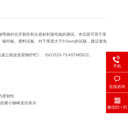
轴弯曲时抗开裂性和从底材剥落性能的测试。本仪器可用于厚
镀锌板、塑料试板。对于厚度大于0.5mm的试板，建议避免
《高速公路波形梁钢护栏》、ISO1519-73 ASTMD522。
手机
在线咨询
的柔韧性
裂的最小轴棒直径表示
微信扫一扫