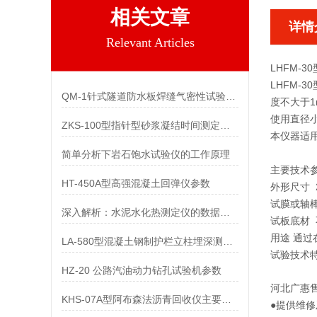
相关文章
详情
Relevant Articles
LHFM-
LHFM-
QM-1针式隧道防水板焊缝气密性试验仪参数
度不大于
使用直径小
ZKS-100型指针型砂浆凝结时间测定仪参数
本仪器适用于
简单分析下岩石饱水试验仪的工作原理
主要技术
HT-450A型高强混凝土回弹仪参数
外形尺寸 2
试膜或轴棒尺
深入解析：水泥水化热测定仪的数据处理与结果分析
试板底材 
用途 通
LA-580型混凝土钢制护栏立柱埋深测量仪参数
试验技术特
HZ-20 公路汽油动力钻孔试验机参数
河北
广惠
KHS-07A型阿布森法沥青回收仪主要技术参数
●提供维