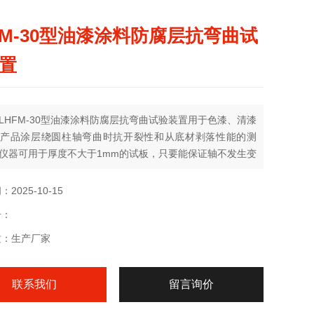
FM-30型油漆涂料防腐层抗弯曲试
置
LHFM-30型油漆涂料防腐层抗弯曲试验装置用于色漆、清漆
产品涂层绕圆柱轴弯曲时抗开裂性和从底材剥落性能的测
仪器可用于厚度不大于1mm的试板，只要能保证轴不发生变
可用于较厚的软金属如铝试板、镀锌板、塑料试板。对于厚
0.5mm的试板，建议避免使用直径小于10mm的轴进行试
2025-10-15
号：
质：生产厂家
联系我们
留言询价