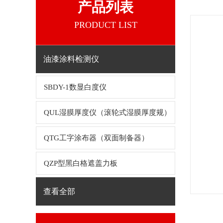
产品列表
PRODUCT LIST
油漆涂料检测仪
SBDY-1数显白度仪
QUL湿膜厚度仪（滚轮式湿膜厚度规）
QTG工字涂布器（双面制备器）
QZP型黑白格遮盖力板
查看全部