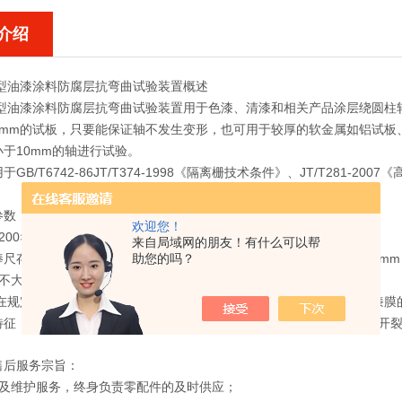
介绍
30型油漆涂料防腐层抗弯曲试验装置
概述
30型油漆涂料防腐层抗弯曲试验装置
用于色漆、清漆和相关产品涂层绕圆柱
1mm的试板，只要能保证轴不发生变形，也可用于较厚的软金属如铝试板、
于10mm的轴进行试验。
GB/T6742-86JT/T374-1998《隔离栅技术条件》、JT/T281-2007
参数
欢迎您！
00×100×130mm
来自局域网的朋友！有什么可以帮
助您的吗？
存寸 轴棒直径2，3，4，5，6，8，10，12，16，18，20,25,32 mm
不大于1.0mm（磨光钢板，马口铁板）
过在规定的标准条件下漆膜随底材一起变形而不发生损坏的能力，评价漆膜
征 在标准规定下，以试板在1-3秒内绕轴棒弯曲180度后不引起漆膜开
售后服务宗旨：
修及维护服务，终身负责零配件的及时供应；