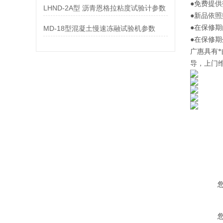
●免费提
LHND-2A型 沥青恩格拉粘度试验计参数
●新品依
●在保修
MD-18型混凝土慢速冻融试验机参数
●在保修
广惠
具有
导，上门